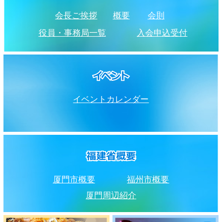
会長ご挨拶
概要
会則
役員・事務局一覧
入会申込受付
イベントカレンダー
厦門市概要
福州市概要
厦門周辺紹介